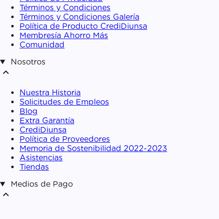
Términos y Condiciones
Términos y Condiciones Galería
Política de Producto CrediDiunsa
Membresía Ahorro Más
Comunidad
Nosotros
expand_less
Nuestra Historia
Solicitudes de Empleos
Blog
Extra Garantía
CrediDiunsa
Política de Proveedores
Memoria de Sostenibilidad 2022-2023
Asistencias
Tiendas
Medios de Pago
expand_less