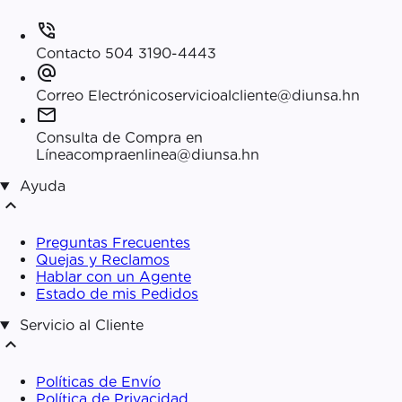
phone_in_talk
Contacto
504 3190-4443
alternate_email
Correo Electrónico
servicioalcliente@diunsa.hn
mail
Consulta de Compra en
Línea
compraenlinea@diunsa.hn
Ayuda
expand_less
Preguntas Frecuentes
Quejas y Reclamos
Hablar con un Agente
Estado de mis Pedidos
Servicio al Cliente
expand_less
Políticas de Envío
Política de Privacidad