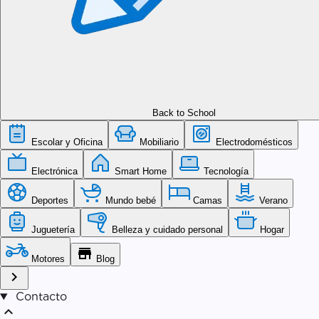
Back to School
Escolar y Oficina
Mobiliario
Electrodomésticos
Electrónica
Smart Home
Tecnología
Deportes
Mundo bebé
Camas
Verano
Juguetería
Belleza y cuidado personal
Hogar
store
Motores
Blog
chevron_right
Contacto
expand_less