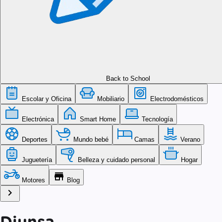
Back to School
Escolar y Oficina
Mobiliario
Electrodomésticos
Electrónica
Smart Home
Tecnología
Deportes
Mundo bebé
Camas
Verano
Juguetería
Belleza y cuidado personal
Hogar
store
Motores
Blog
chevron_right
Diunsa