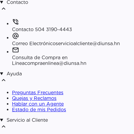
Contacto
expand_less
phone_in_talk
Contacto
504 3190-4443
alternate_email
Correo Electrónico
servicioalcliente@diunsa.hn
mail
Consulta de Compra en
Línea
compraenlinea@diunsa.hn
Ayuda
expand_less
Preguntas Frecuentes
Quejas y Reclamos
Hablar con un Agente
Estado de mis Pedidos
Servicio al Cliente
expand_less