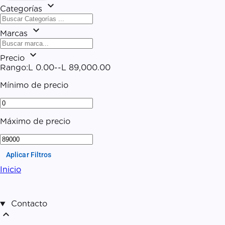
expand_more
Categorías
expand_more
Marcas
expand_more
Precio
Rango:
L 0.00
--
L 89,000.00
Mínimo de precio
Máximo de precio
Aplicar Filtros
Inicio
Contacto
expand_less