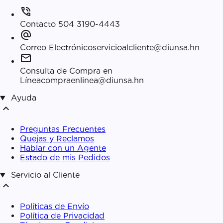
phone_in_talk
Contacto
504 3190-4443
alternate_email
Correo Electrónico
servicioalcliente@diunsa.hn
mail
Consulta de Compra en
Línea
compraenlinea@diunsa.hn
Ayuda
expand_less
Preguntas Frecuentes
Quejas y Reclamos
Hablar con un Agente
Estado de mis Pedidos
Servicio al Cliente
expand_less
Políticas de Envío
Política de Privacidad