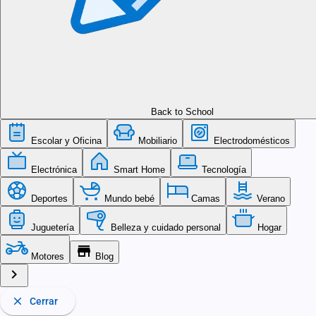
Back to School
Escolar y Oficina
Mobiliario
Electrodomésticos
Electrónica
Smart Home
Tecnología
Deportes
Mundo bebé
Camas
Verano
Juguetería
Belleza y cuidado personal
Hogar
store
Motores
Blog
chevron_right
close
Cerrar