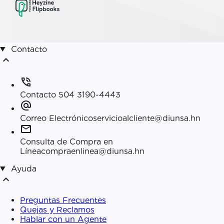
Contacto
expand_less
phone_in_talk
Contacto
504 3190-4443
alternate_email
Correo Electrónico
servicioalcliente@diunsa.hn
mail
Consulta de Compra en
Línea
compraenlinea@diunsa.hn
Ayuda
expand_less
Preguntas Frecuentes
Quejas y Reclamos
Hablar con un Agente