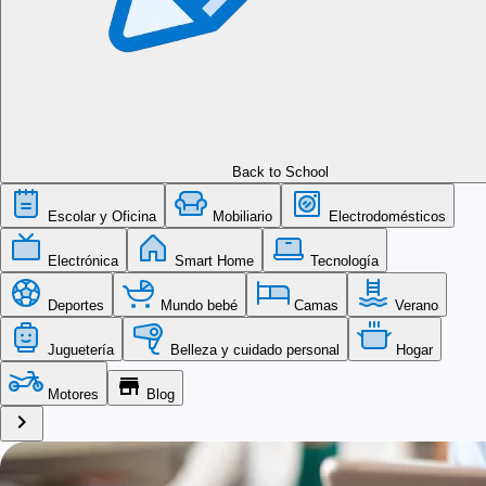
Back to School
Escolar y Oficina
Mobiliario
Electrodomésticos
Electrónica
Smart Home
Tecnología
Deportes
Mundo bebé
Camas
Verano
Juguetería
Belleza y cuidado personal
Hogar
store
Motores
Blog
chevron_right