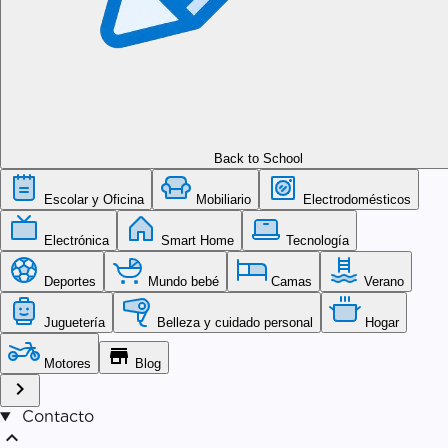
Back to School
Escolar y Oficina
Mobiliario
Electrodomésticos
Electrónica
Smart Home
Tecnología
Deportes
Mundo bebé
Camas
Verano
Juguetería
Belleza y cuidado personal
Hogar
store
Motores
Blog
chevron_right
Contacto
expand_less