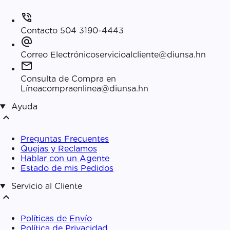
phone_in_talk
Contacto
504 3190-4443
alternate_email
Correo Electrónico
servicioalcliente@diunsa.hn
mail
Consulta de Compra en
Línea
compraenlinea@diunsa.hn
Ayuda
expand_less
Preguntas Frecuentes
Quejas y Reclamos
Hablar con un Agente
Estado de mis Pedidos
Servicio al Cliente
expand_less
Políticas de Envío
Política de Privacidad