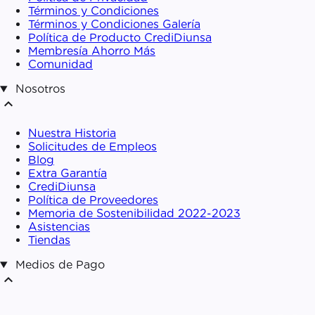
Términos y Condiciones
Términos y Condiciones Galería
Política de Producto CrediDiunsa
Membresía Ahorro Más
Comunidad
Nosotros
expand_less
Nuestra Historia
Solicitudes de Empleos
Blog
Extra Garantía
CrediDiunsa
Política de Proveedores
Memoria de Sostenibilidad 2022-2023
Asistencias
Tiendas
Medios de Pago
expand_less