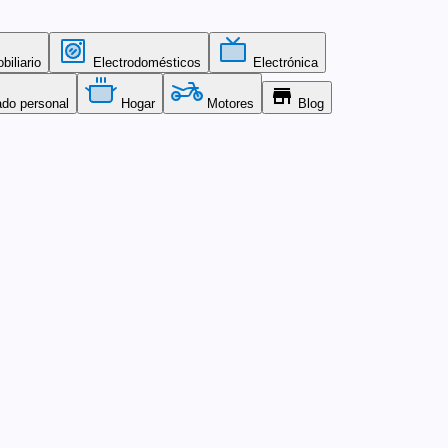
iliario
Electrodomésticos
Electrónica
store
ado personal
Hogar
Motores
Blog