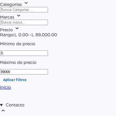
expand_more
Categorías
expand_more
Marcas
expand_more
Precio
Rango:
L 0.00
--
L 89,000.00
Mínimo de precio
Máximo de precio
Aplicar Filtros
Inicio
Contacto
expand_less