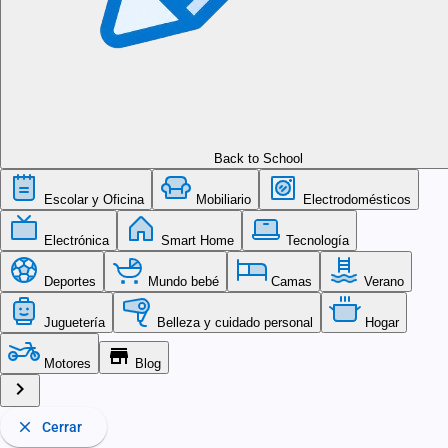
Back to School
Escolar y Oficina
Mobiliario
Electrodomésticos
Electrónica
Smart Home
Tecnología
Deportes
Mundo bebé
Camas
Verano
Juguetería
Belleza y cuidado personal
Hogar
store
Motores
Blog
chevron_right
close
Cerrar