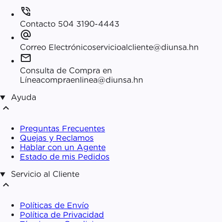
phone_in_talk
Contacto
504 3190-4443
alternate_email
Correo Electrónico
servicioalcliente@diunsa.hn
mail
Consulta de Compra en
Línea
compraenlinea@diunsa.hn
Ayuda
expand_less
Preguntas Frecuentes
Quejas y Reclamos
Hablar con un Agente
Estado de mis Pedidos
Servicio al Cliente
expand_less
Políticas de Envío
Política de Privacidad