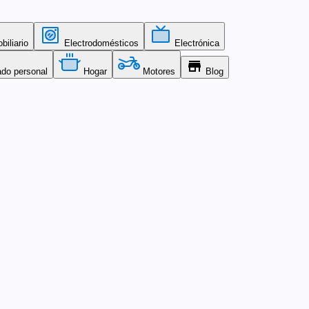
iliario
Electrodomésticos
Electrónica
store
ado personal
Hogar
Motores
Blog