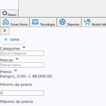
kid_star
Nuevo
Smart Home
Tecnología
Deportes
Mundo be
chevron_right
close
Cerrar
expand_more
Categorías
expand_more
Marcas
expand_more
Precio
Rango:
L 0.00
--
L 89,000.00
Mínimo de precio
Máximo de precio