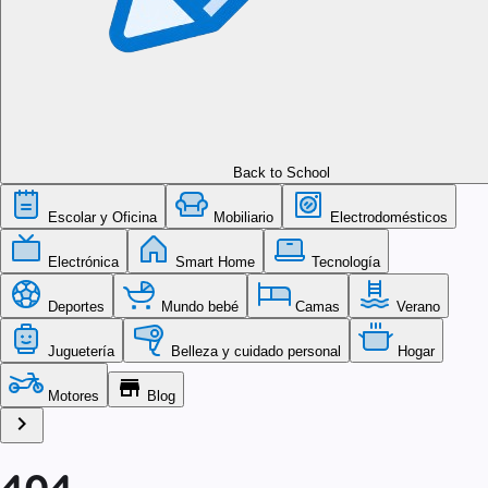
Back to School
Escolar y Oficina
Mobiliario
Electrodomésticos
Electrónica
Smart Home
Tecnología
Deportes
Mundo bebé
Camas
Verano
Juguetería
Belleza y cuidado personal
Hogar
store
Motores
Blog
chevron_right
404