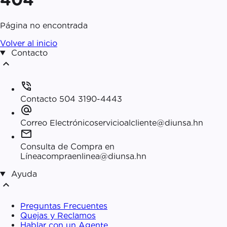
Página no encontrada
Volver al inicio
Contacto
expand_less
phone_in_talk
Contacto
504 3190-4443
alternate_email
Correo Electrónico
servicioalcliente@diunsa.hn
mail
Consulta de Compra en
Línea
compraenlinea@diunsa.hn
Ayuda
expand_less
Preguntas Frecuentes
Quejas y Reclamos
Hablar con un Agente