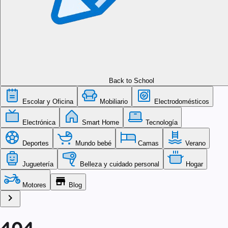
Back to School
Escolar y Oficina
Mobiliario
Electrodomésticos
Electrónica
Smart Home
Tecnología
Deportes
Mundo bebé
Camas
Verano
Juguetería
Belleza y cuidado personal
Hogar
store
Motores
Blog
chevron_right
404