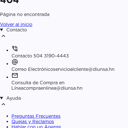
Página no encontrada
Volver al inicio
Contacto
expand_less
phone_in_talk
Contacto
504 3190-4443
alternate_email
Correo Electrónico
servicioalcliente@diunsa.hn
mail
Consulta de Compra en
Línea
compraenlinea@diunsa.hn
Ayuda
expand_less
Preguntas Frecuentes
Quejas y Reclamos
Hablar con un Agente