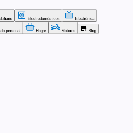
iliario
Electrodomésticos
Electrónica
store
ado personal
Hogar
Motores
Blog