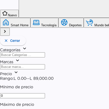
kid_star
Nuevo
Smart Home
Tecnología
Deportes
Mundo be
chevron_right
close
Cerrar
expand_more
Categorías
expand_more
Marcas
expand_more
Precio
Rango:
L 0.00
--
L 89,000.00
Mínimo de precio
Máximo de precio