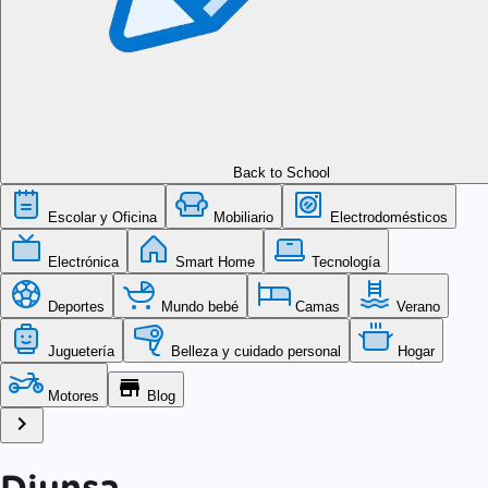
Back to School
Escolar y Oficina
Mobiliario
Electrodomésticos
Electrónica
Smart Home
Tecnología
Deportes
Mundo bebé
Camas
Verano
Juguetería
Belleza y cuidado personal
Hogar
store
Motores
Blog
chevron_right
Diunsa