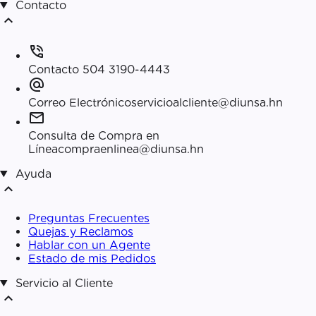
Contacto
expand_less
phone_in_talk
Contacto
504 3190-4443
alternate_email
Correo Electrónico
servicioalcliente@diunsa.hn
mail
Consulta de Compra en
Línea
compraenlinea@diunsa.hn
Ayuda
expand_less
Preguntas Frecuentes
Quejas y Reclamos
Hablar con un Agente
Estado de mis Pedidos
Servicio al Cliente
expand_less